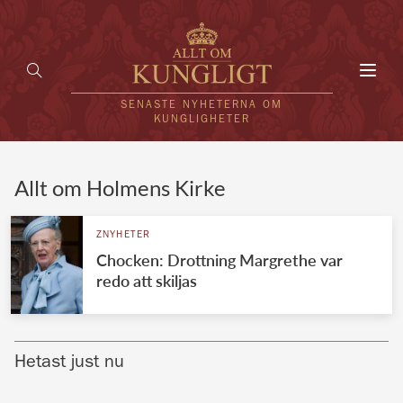
Toggl
navig
SENASTE NYHETERNA OM
KUNGLIGHETER
HEM
Allt om Holmens Kirke
KUNGAFAMILJEN
ZNYHETER
Chocken: Drottning Margrethe var
UTLÄNDSKT
redo att skiljas
KÄNDISAR
VÄRLDENS KUNGAHUS
Hetast just nu
Svenska kungahuset
REDAKTION
Brittiska kungahuset