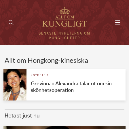
Toggl
navig
SENASTE NYHETERNA OM
KUNGLIGHETER
HEM
Allt om Hongkong-kinesiska
KUNGAFAMILJEN
ZNYHETER
Grevinnan Alexandra talar ut om sin
UTLÄNDSKT
skönhetsoperation
KÄNDISAR
VÄRLDENS KUNGAHUS
Hetast just nu
Svenska kungahuset
REDAKTION
Brittiska kungahuset