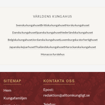
VÄRLDENS KUNGAHUS
Svenska kungahuset
Brittiska kungahuset
Norska kungahuset
Danska kungahuset
Spanska kungahuset
Nederländska kungahuset
Belgiska kungahuset
Jordanska kungahuset
Luxemburgska storhertighuset
Japanska kejsarhuset
Thailändska kungahuset
Marockanska kungahuset
Monacos furstehus
SITEMAP
KONTAKTA OSS
Epost:
Hem
redaktion@alltomkungligt.se
Kungafamiljen
Telefon: