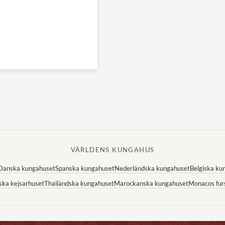
VÄRLDENS KUNGAHUS
Danska kungahuset
Spanska kungahuset
Nederländska kungahuset
Belgiska ku
ska kejsarhuset
Thailändska kungahuset
Marockanska kungahuset
Monacos fur