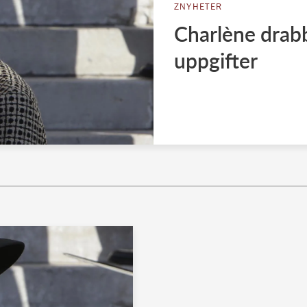
ZNYHETER
Charlène drab
uppgifter