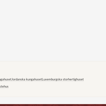
ngahuset
Jordanska kungahuset
Luxemburgska storhertighuset
stehus