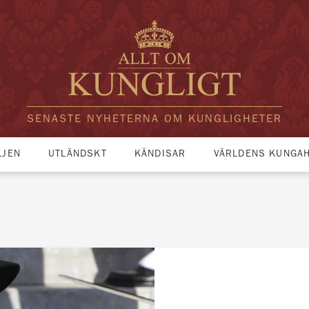
SENASTE NYHETERNA OM KUNGLIGHETER
LJEN
UTLÄNDSKT
KÄNDISAR
VÄRLDENS KUNGA