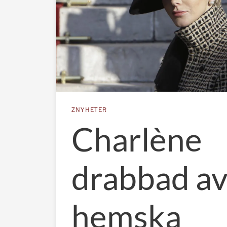
ZNYHETER
Charlène
drabbad av
hemska