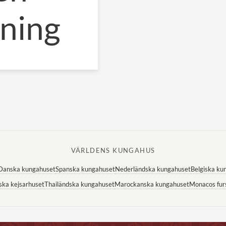
aning
VÄRLDENS KUNGAHUS
Danska kungahuset
Spanska kungahuset
Nederländska kungahuset
Belgiska ku
ska kejsarhuset
Thailändska kungahuset
Marockanska kungahuset
Monacos fur