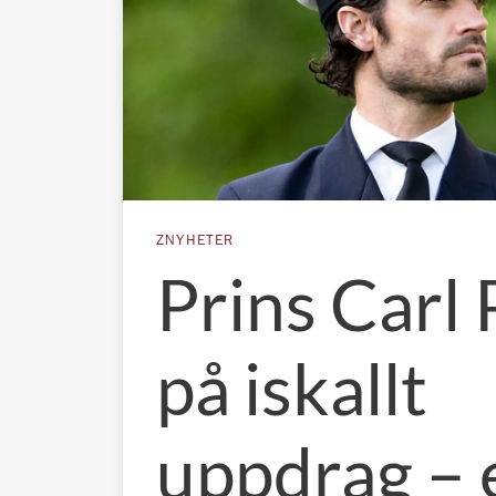
ZNYHETER
Prins Carl 
på iskallt
uppdrag – 