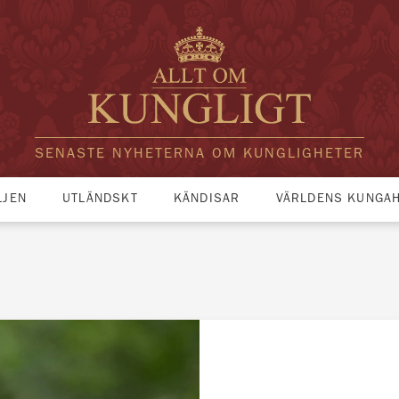
SENASTE NYHETERNA OM KUNGLIGHETER
LJEN
UTLÄNDSKT
KÄNDISAR
VÄRLDENS KUNGA