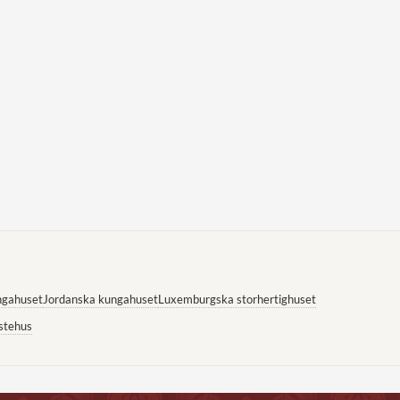
ngahuset
Jordanska kungahuset
Luxemburgska storhertighuset
stehus