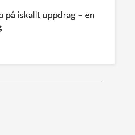
ip på iskallt uppdrag – en
g