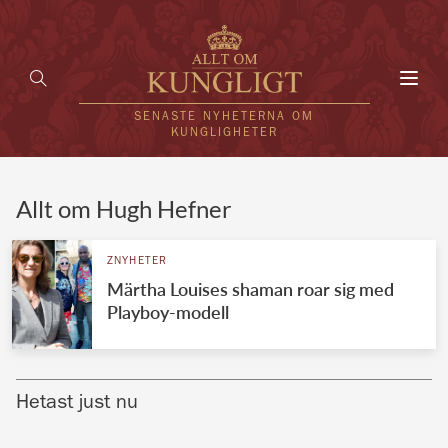
Toggl
navig
SENASTE NYHETERNA OM
KUNGLIGHETER
HEM
Allt om Hugh Hefner
KUNGAFAMILJEN
ZNYHETER
Märtha Louises shaman roar sig med
UTLÄNDSKT
Playboy-modell
KÄNDISAR
VÄRLDENS KUNGAHUS
Hetast just nu
Svenska kungahuset
REDAKTION
Brittiska kungahuset