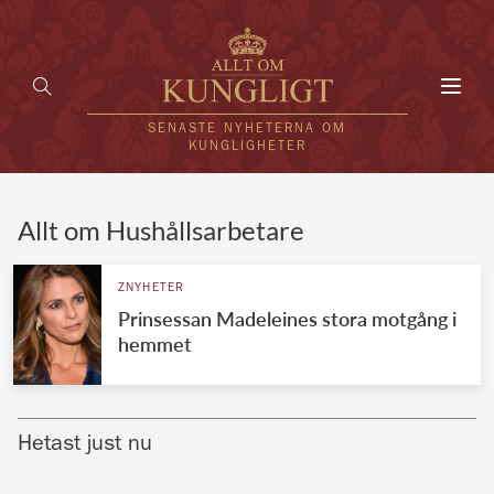
Toggl
navig
SENASTE NYHETERNA OM
KUNGLIGHETER
HEM
Allt om Hushållsarbetare
KUNGAFAMILJEN
ZNYHETER
Prinsessan Madeleines stora motgång i
UTLÄNDSKT
hemmet
KÄNDISAR
VÄRLDENS KUNGAHUS
Hetast just nu
Svenska kungahuset
REDAKTION
Brittiska kungahuset