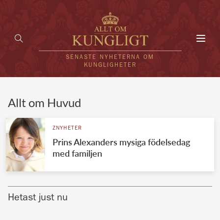
Toggl
navig
SENASTE NYHETERNA OM
KUNGLIGHETER
HEM
Allt om Huvud
KUNGAFAMILJEN
ZNYHETER
Prins Alexanders mysiga födelsedag
UTLÄNDSKT
med familjen
KÄNDISAR
VÄRLDENS KUNGAHUS
Hetast just nu
Svenska kungahuset
REDAKTION
Brittiska kungahuset