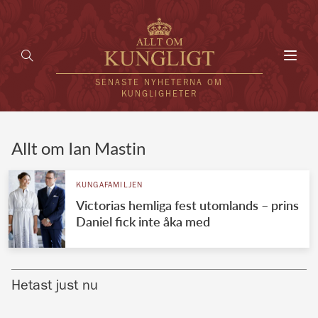
Toggl
navig
SENASTE NYHETERNA OM
KUNGLIGHETER
HEM
Allt om Ian Mastin
KUNGAFAMILJEN
KUNGAFAMILJEN
Victorias hemliga fest utomlands – prins
UTLÄNDSKT
Daniel fick inte åka med
KÄNDISAR
VÄRLDENS KUNGAHUS
Hetast just nu
Svenska kungahuset
REDAKTION
Brittiska kungahuset