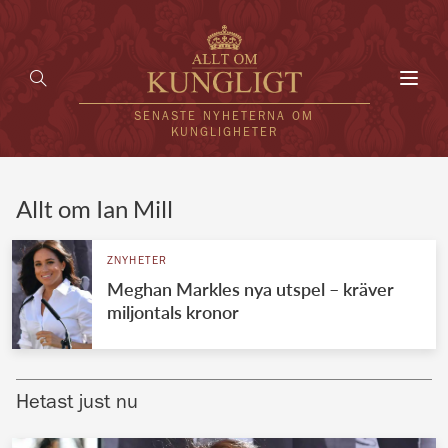
Toggl
navig
SENASTE NYHETERNA OM
KUNGLIGHETER
HEM
Allt om Ian Mill
KUNGAFAMILJEN
ZNYHETER
Meghan Markles nya utspel – kräver
UTLÄNDSKT
miljontals kronor
KÄNDISAR
VÄRLDENS KUNGAHUS
Hetast just nu
Svenska kungahuset
REDAKTION
Brittiska kungahuset