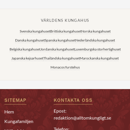
VÄRLDENS KUNGAHUS
Svenska kungahuset
Brittiska kungahuset
Norska kungahuset
Danska kungahuset
Spanska kungahuset
Nederländska kungahuset
Belgiska kungahuset
Jordanska kungahuset
Luxemburgska storhertighuset
Japanska kejsarhuset
Thailändska kungahuset
Marockanska kungahuset
Monacos furstehus
SITEMAP
KONTAKTA OSS
Epost:
Hem
redaktion@alltomkungligt.se
Kungafamiljen
Telefon: