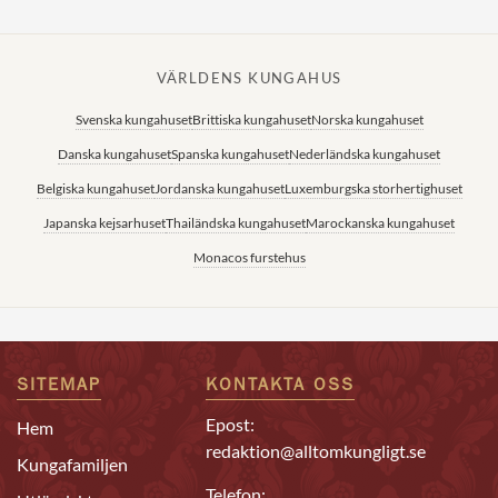
VÄRLDENS KUNGAHUS
Svenska kungahuset
Brittiska kungahuset
Norska kungahuset
Danska kungahuset
Spanska kungahuset
Nederländska kungahuset
Belgiska kungahuset
Jordanska kungahuset
Luxemburgska storhertighuset
Japanska kejsarhuset
Thailändska kungahuset
Marockanska kungahuset
Monacos furstehus
SITEMAP
KONTAKTA OSS
Epost:
Hem
redaktion@alltomkungligt.se
Kungafamiljen
Telefon: