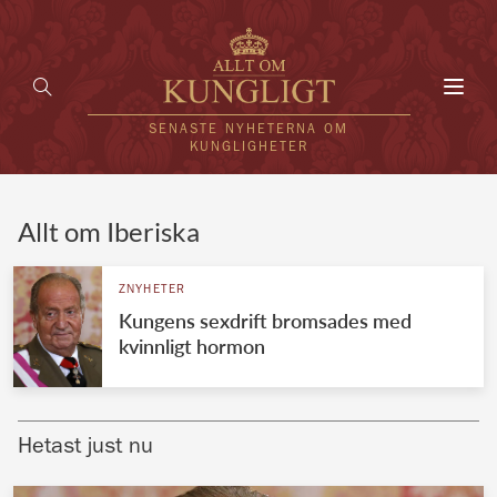
Toggl
navig
SENASTE NYHETERNA OM
KUNGLIGHETER
HEM
Allt om Iberiska
KUNGAFAMILJEN
ZNYHETER
Kungens sexdrift bromsades med
UTLÄNDSKT
kvinnligt hormon
KÄNDISAR
VÄRLDENS KUNGAHUS
Hetast just nu
Svenska kungahuset
REDAKTION
Brittiska kungahuset