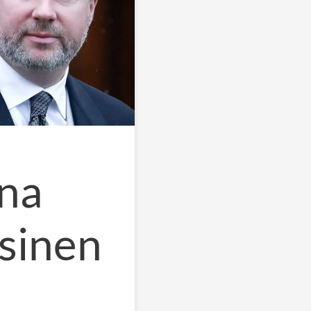
ina
usinen