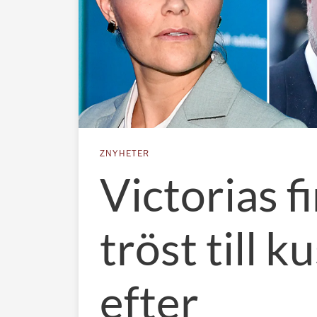
ZNYHETER
Victorias f
tröst till k
efter