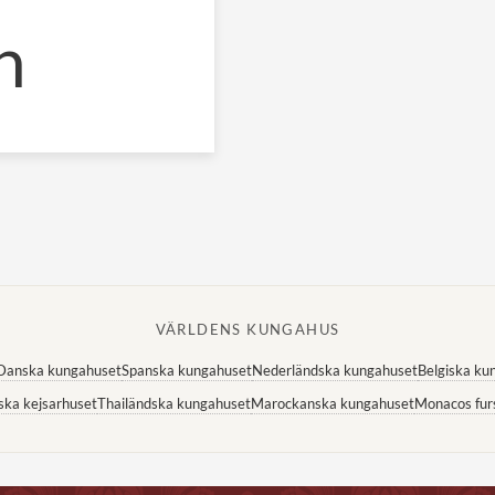
n
VÄRLDENS KUNGAHUS
Danska kungahuset
Spanska kungahuset
Nederländska kungahuset
Belgiska ku
ska kejsarhuset
Thailändska kungahuset
Marockanska kungahuset
Monacos fur