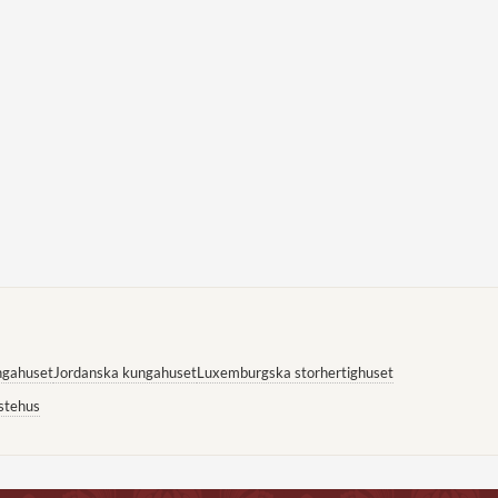
ngahuset
Jordanska kungahuset
Luxemburgska storhertighuset
stehus