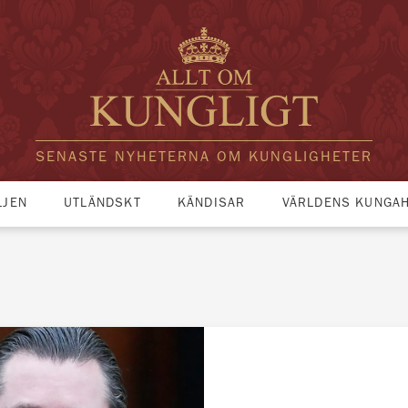
SENASTE NYHETERNA OM KUNGLIGHETER
LJEN
UTLÄNDSKT
KÄNDISAR
VÄRLDENS KUNGA