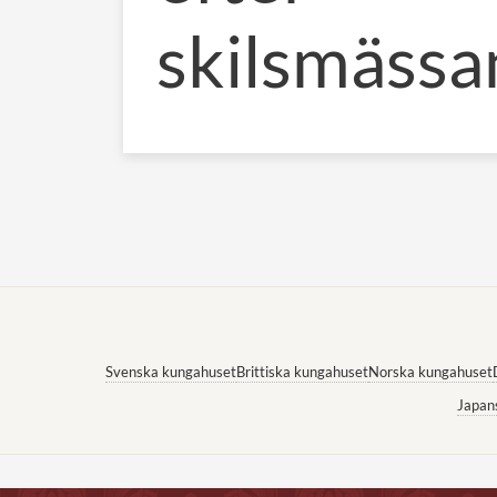
skilsmässa
Svenska kungahuset
Brittiska kungahuset
Norska kungahuset
Japan