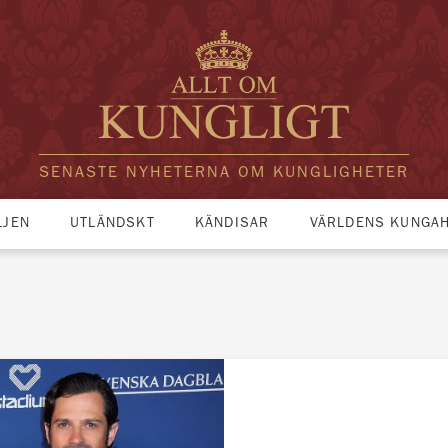
SENASTE NYHETERNA OM KUNGLIGHETER
LJEN
UTLÄNDSKT
KÄNDISAR
VÄRLDENS KUNGA