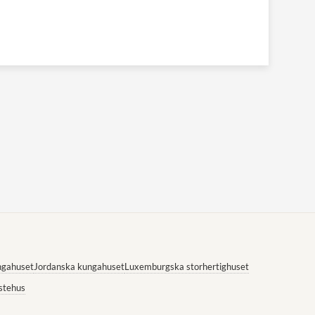
ngahuset
Jordanska kungahuset
Luxemburgska storhertighuset
stehus