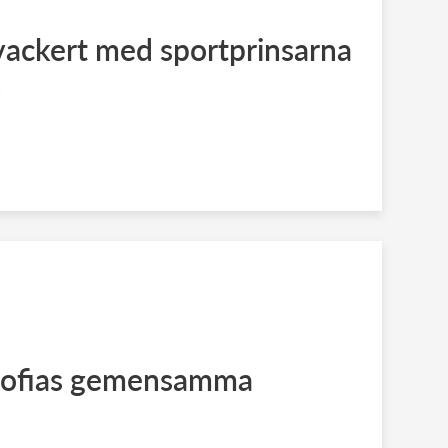
 vackert med sportprinsarna
n
 Sofias gemensamma