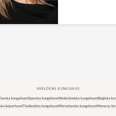
VÄRLDENS KUNGAHUS
Danska kungahuset
Spanska kungahuset
Nederländska kungahuset
Belgiska ku
ska kejsarhuset
Thailändska kungahuset
Marockanska kungahuset
Monacos fur