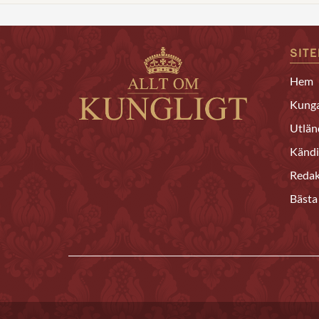
SIT
Hem
Kunga
Utlän
Kändi
Redak
Bästa