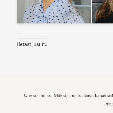
Hetast just nu
Svenska kungahuset
Brittiska kungahuset
Norska kungahuset
Japan