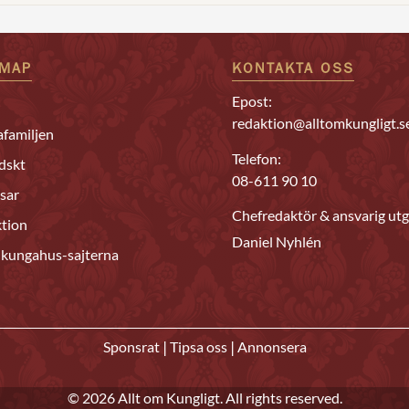
EMAP
KONTAKTA OSS
Epost:
redaktion@alltomkungligt.s
familjen
Telefon:
dskt
08-611 90 10
sar
Chefredaktör & ansvarig utg
tion
Daniel Nyhlén
 kungahus-sajterna
|
|
Sponsrat
Tipsa oss
Annonsera
© 2026 Allt om Kungligt. All rights reserved.