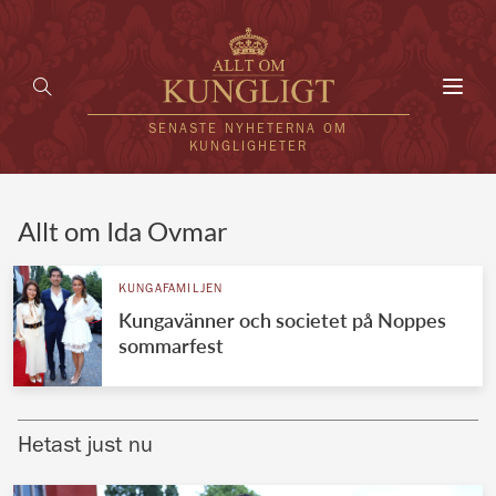
Toggl
navig
SENASTE NYHETERNA OM
KUNGLIGHETER
HEM
Allt om Ida Ovmar
KUNGAFAMILJEN
KUNGAFAMILJEN
Kungavänner och societet på Noppes
UTLÄNDSKT
sommarfest
KÄNDISAR
VÄRLDENS KUNGAHUS
Hetast just nu
Svenska kungahuset
REDAKTION
Brittiska kungahuset