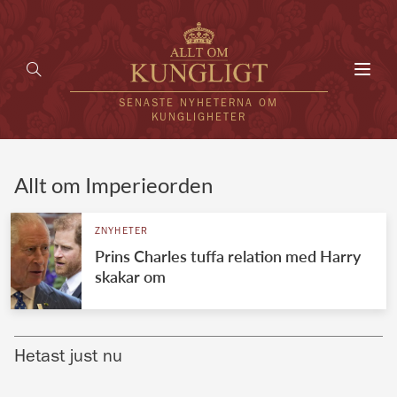
Toggl
navig
SENASTE NYHETERNA OM
KUNGLIGHETER
HEM
Allt om Imperieorden
KUNGAFAMILJEN
ZNYHETER
Prins Charles tuffa relation med Harry
UTLÄNDSKT
skakar om
KÄNDISAR
VÄRLDENS KUNGAHUS
Hetast just nu
Svenska kungahuset
REDAKTION
Brittiska kungahuset