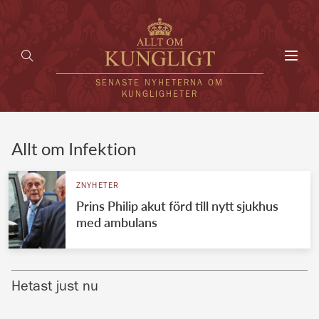
Toggl
navig
SENASTE NYHETERNA OM
KUNGLIGHETER
HEM
Allt om Infektion
KUNGAFAMILJEN
ZNYHETER
Prins Philip akut förd till nytt sjukhus
UTLÄNDSKT
med ambulans
KÄNDISAR
VÄRLDENS KUNGAHUS
Hetast just nu
Svenska kungahuset
REDAKTION
Brittiska kungahuset