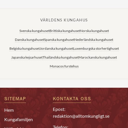
VÄRLDENS KUNGAHUS
Svenska kungahuset
Brittiska kungahuset
Norska kungahuset
Danska kungahuset
Spanska kungahuset
Nederländska kungahuset
Belgiska kungahuset
Jordanska kungahuset
Luxemburgska storhertighuset
Japanska kejsarhuset
Thailändska kungahuset
Marockanska kungahuset
Monacos furstehus
SITEMAP
KONTAKTA OSS
Epost:
Hem
redaktion@alltomkungligt.se
Kungafamiljen
Telefon: