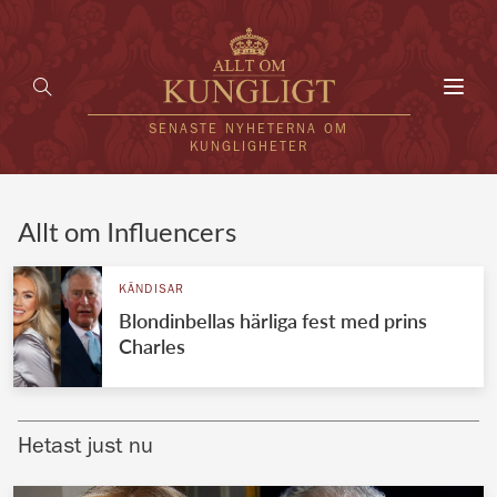
Toggl
navig
SENASTE NYHETERNA OM
KUNGLIGHETER
HEM
Allt om Influencers
KUNGAFAMILJEN
KÄNDISAR
Blondinbellas härliga fest med prins
UTLÄNDSKT
Charles
KÄNDISAR
VÄRLDENS KUNGAHUS
Hetast just nu
Svenska kungahuset
REDAKTION
Brittiska kungahuset