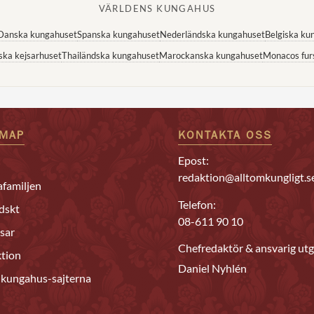
VÄRLDENS KUNGAHUS
Danska kungahuset
Spanska kungahuset
Nederländska kungahuset
Belgiska ku
ska kejsarhuset
Thailändska kungahuset
Marockanska kungahuset
Monacos fur
EMAP
KONTAKTA OSS
Epost:
redaktion@alltomkungligt.s
familjen
Telefon:
dskt
08-611 90 10
sar
Chefredaktör & ansvarig utg
tion
Daniel Nyhlén
 kungahus-sajterna