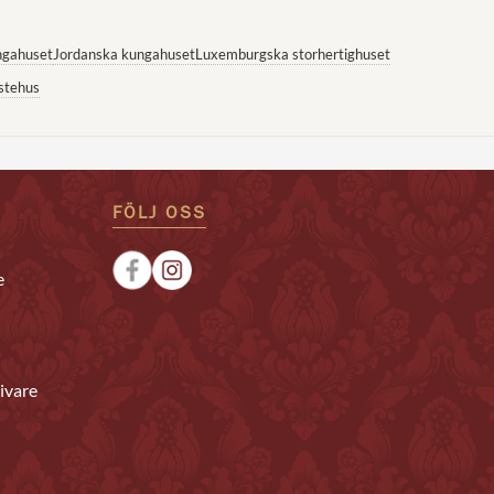
ngahuset
Jordanska kungahuset
Luxemburgska storhertighuset
stehus
FÖLJ OSS
e
ivare