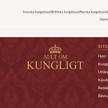
Svenska kungahuset
Brittiska kungahuset
Norska kungahuset
Japan
SIT
Hem
Kunga
Utlän
Kändi
Redak
Bästa