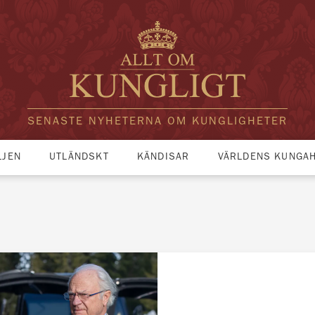
SENASTE NYHETERNA OM KUNGLIGHETER
LJEN
UTLÄNDSKT
KÄNDISAR
VÄRLDENS KUNGA