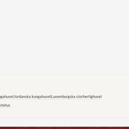
ngahuset
Jordanska kungahuset
Luxemburgska storhertighuset
stehus