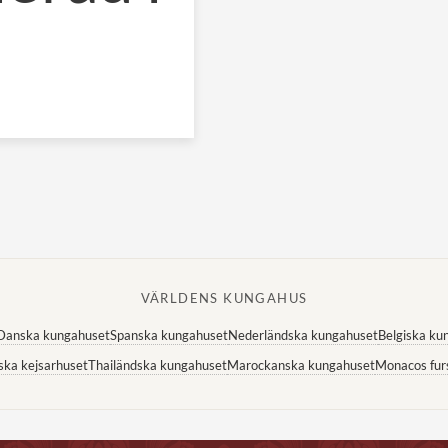
VÄRLDENS KUNGAHUS
Danska kungahuset
Spanska kungahuset
Nederländska kungahuset
Belgiska ku
ska kejsarhuset
Thailändska kungahuset
Marockanska kungahuset
Monacos fur