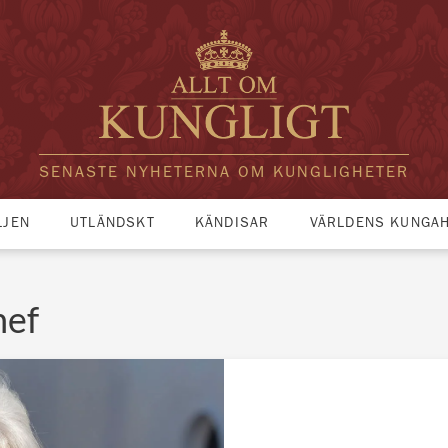
SENASTE NYHETERNA OM KUNGLIGHETER
LJEN
UTLÄNDSKT
KÄNDISAR
VÄRLDENS KUNGA
hef