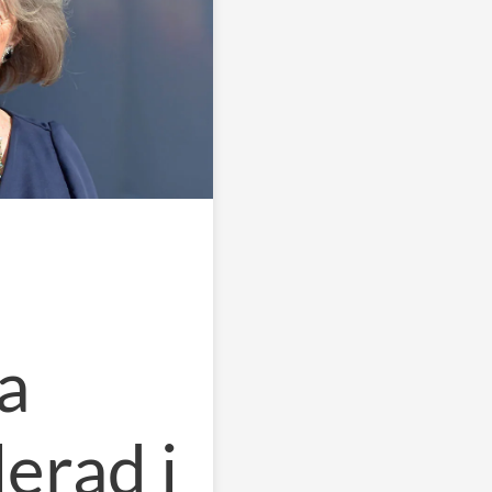
a
erad i