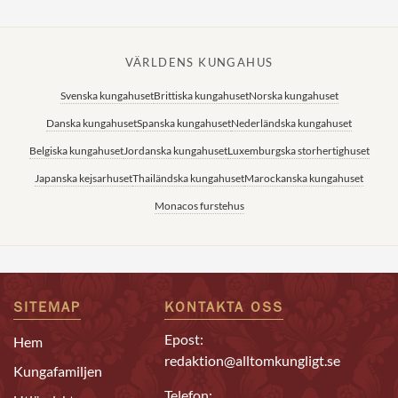
VÄRLDENS KUNGAHUS
Svenska kungahuset
Brittiska kungahuset
Norska kungahuset
Danska kungahuset
Spanska kungahuset
Nederländska kungahuset
Belgiska kungahuset
Jordanska kungahuset
Luxemburgska storhertighuset
Japanska kejsarhuset
Thailändska kungahuset
Marockanska kungahuset
Monacos furstehus
SITEMAP
KONTAKTA OSS
Epost:
Hem
redaktion@alltomkungligt.se
Kungafamiljen
Telefon: