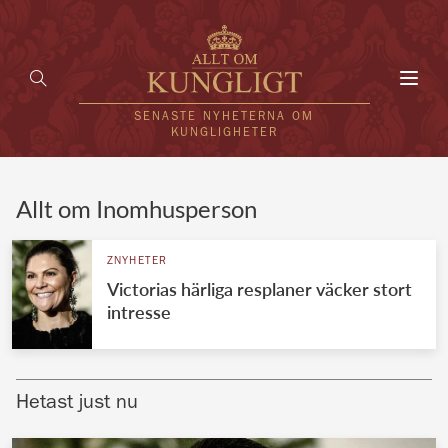
Toggl
navig
SENASTE NYHETERNA OM
KUNGLIGHETER
HEM
Allt om Inomhusperson
KUNGAFAMILJEN
ZNYHETER
Victorias härliga resplaner väcker stort
UTLÄNDSKT
intresse
KÄNDISAR
VÄRLDENS KUNGAHUS
Hetast just nu
Svenska kungahuset
REDAKTION
Brittiska kungahuset