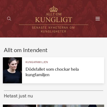
Toggl
navig
SENASTE NYHETERNA OM
KUNGLIGHETER
HEM
Allt om Intendent
KUNGAFAMILJEN
KUNGAFAMILJEN
Dödsfallet som chockar hela
UTLÄNDSKT
kungfamiljen
KÄNDISAR
VÄRLDENS KUNGAHUS
Hetast just nu
Svenska kungahuset
REDAKTION
Brittiska kungahuset