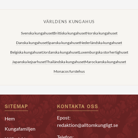
VÄRLDENS KUNGAHUS
Svenska kungahuset
Brittiska kungahuset
Norska kungahuset
Danska kungahuset
Spanska kungahuset
Nederländska kungahuset
Belgiska kungahuset
Jordanska kungahuset
Luxemburgska storhertighuset
Japanska kejsarhuset
Thailändska kungahuset
Marockanska kungahuset
Monacos furstehus
SITEMAP
KONTAKTA OSS
Epost:
Hem
redaktion@alltomkungligt.se
Kungafamiljen
Telefon: