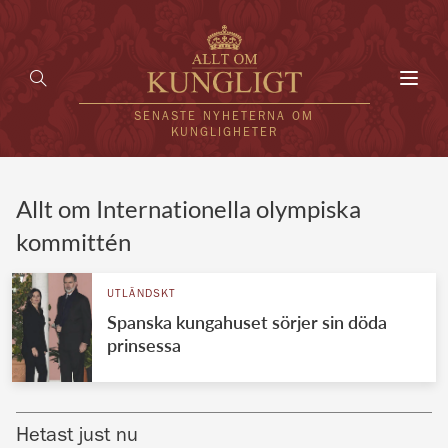
Toggl
navig
SENASTE NYHETERNA OM
KUNGLIGHETER
HEM
Allt om Internationella olympiska
kommittén
KUNGAFAMILJEN
UTLÄNDSKT
UTLÄNDSKT
Spanska kungahuset sörjer sin döda
KÄNDISAR
prinsessa
VÄRLDENS KUNGAHUS
Svenska kungahuset
REDAKTION
Hetast just nu
Brittiska kungahuset