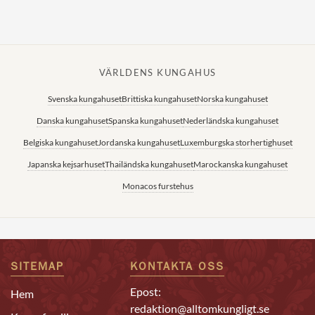
VÄRLDENS KUNGAHUS
Svenska kungahuset
Brittiska kungahuset
Norska kungahuset
Danska kungahuset
Spanska kungahuset
Nederländska kungahuset
Belgiska kungahuset
Jordanska kungahuset
Luxemburgska storhertighuset
Japanska kejsarhuset
Thailändska kungahuset
Marockanska kungahuset
Monacos furstehus
SITEMAP
KONTAKTA OSS
Epost:
Hem
redaktion@alltomkungligt.se