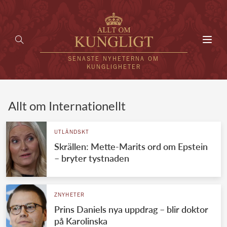
Toggl
navig
SENASTE NYHETERNA OM
KUNGLIGHETER
HEM
Allt om Internationellt
KUNGAFAMILJEN
UTLÄNDSKT
Skrällen: Mette-Marits ord om Epstein
UTLÄNDSKT
– bryter tystnaden
KÄNDISAR
VÄRLDENS KUNGAHUS
ZNYHETER
Prins Daniels nya uppdrag – blir doktor
Svenska kungahuset
REDAKTION
på Karolinska
Brittiska kungahuset