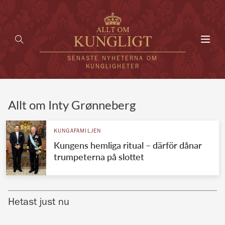
Toggl
navig
SENASTE NYHETERNA OM
KUNGLIGHETER
HEM
Allt om Inty Grønneberg
KUNGAFAMILJEN
KUNGAFAMILJEN
Kungens hemliga ritual – därför dånar
UTLÄNDSKT
trumpeterna på slottet
KÄNDISAR
VÄRLDENS KUNGAHUS
Hetast just nu
Svenska kungahuset
REDAKTION
Brittiska kungahuset