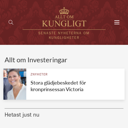
Toggl
navig
SENASTE NYHETERNA OM
KUNGLIGHETER
HEM
Allt om Investeringar
KUNGAFAMILJEN
ZNYHETER
Stora glädjebeskedet för
UTLÄNDSKT
kronprinsessan Victoria
KÄNDISAR
VÄRLDENS KUNGAHUS
Hetast just nu
Svenska kungahuset
REDAKTION
Brittiska kungahuset