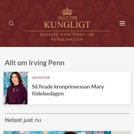
Toggl
navig
SENASTE NYHETERNA OM
KUNGLIGHETER
HEM
Allt om Irving Penn
KUNGAFAMILJEN
ZNYHETER
Så firade kronprinsessan Mary
UTLÄNDSKT
födelsedagen
KÄNDISAR
VÄRLDENS KUNGAHUS
Hetast just nu
Svenska kungahuset
REDAKTION
Brittiska kungahuset