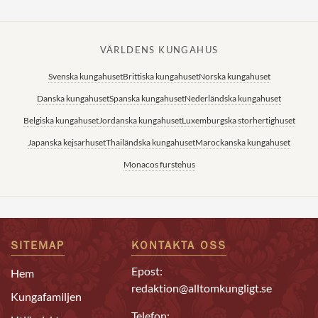
VÄRLDENS KUNGAHUS
Svenska kungahuset
Brittiska kungahuset
Norska kungahuset
Danska kungahuset
Spanska kungahuset
Nederländska kungahuset
Belgiska kungahuset
Jordanska kungahuset
Luxemburgska storhertighuset
Japanska kejsarhuset
Thailändska kungahuset
Marockanska kungahuset
Monacos furstehus
SITEMAP
KONTAKTA OSS
Epost:
Hem
redaktion@alltomkungligt.se
Kungafamiljen
Telefon: