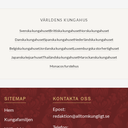
VÄRLDENS KUNGAHUS
Svenska kungahuset
Brittiska kungahuset
Norska kungahuset
Danska kungahuset
Spanska kungahuset
Nederländska kungahuset
Belgiska kungahuset
Jordanska kungahuset
Luxemburgska storhertighuset
Japanska kejsarhuset
Thailändska kungahuset
Marockanska kungahuset
Monacos furstehus
SITEMAP
KONTAKTA OSS
Epost:
Hem
redaktion@alltomkungligt.se
Kungafamiljen
Telefon: