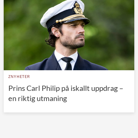
Norska kungahuset
Danska kungahuset
Spanska kungahuset
Nederländska kungahuset
Belgiska kungahuset
Jordanska kungahuset
Luxemburgska storhertighuset
ZNYHETER
Japanska kejsarhuset
Prins Carl Philip på iskallt uppdrag –
en riktig utmaning
Thailändska kungahuset
Marockanska kungahuset
Monacos furstehus