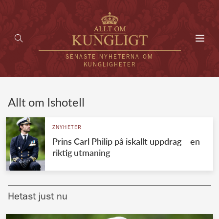
Toggl
navig
SENASTE NYHETERNA OM
KUNGLIGHETER
HEM
Allt om Ishotell
KUNGAFAMILJEN
ZNYHETER
Prins Carl Philip på iskallt uppdrag – en
UTLÄNDSKT
riktig utmaning
KÄNDISAR
VÄRLDENS KUNGAHUS
Hetast just nu
Svenska kungahuset
REDAKTION
Brittiska kungahuset