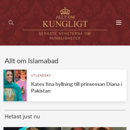
Toggl
navig
SENASTE NYHETERNA OM
KUNGLIGHETER
HEM
Allt om Islamabad
KUNGAFAMILJEN
UTLÄNDSKT
Kates fina hyllning till prinsessan Diana i
UTLÄNDSKT
Pakistan
KÄNDISAR
VÄRLDENS KUNGAHUS
Hetast just nu
Svenska kungahuset
REDAKTION
Brittiska kungahuset