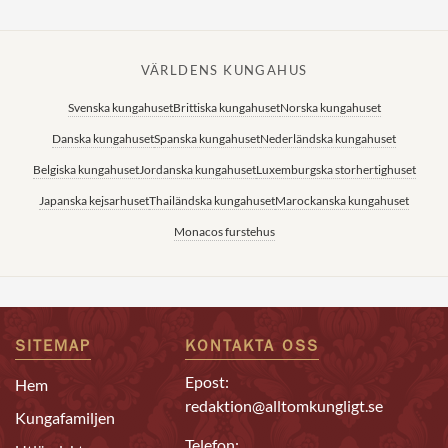
VÄRLDENS KUNGAHUS
Svenska kungahuset
Brittiska kungahuset
Norska kungahuset
Danska kungahuset
Spanska kungahuset
Nederländska kungahuset
Belgiska kungahuset
Jordanska kungahuset
Luxemburgska storhertighuset
Japanska kejsarhuset
Thailändska kungahuset
Marockanska kungahuset
Monacos furstehus
SITEMAP
KONTAKTA OSS
Epost:
Hem
redaktion@alltomkungligt.se
Kungafamiljen
Telefon: