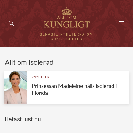
Toggl
navig
SENASTE NYHETERNA OM
KUNGLIGHETER
HEM
Allt om Isolerad
KUNGAFAMILJEN
ZNYHETER
Prinsessan Madeleine hålls isolerad i
UTLÄNDSKT
Florida
KÄNDISAR
VÄRLDENS KUNGAHUS
Hetast just nu
Svenska kungahuset
REDAKTION
Brittiska kungahuset