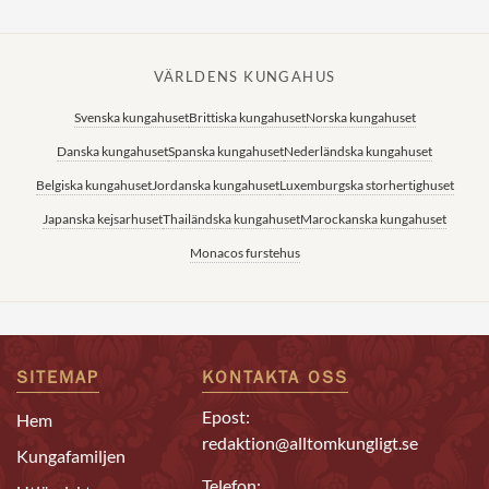
VÄRLDENS KUNGAHUS
Svenska kungahuset
Brittiska kungahuset
Norska kungahuset
Danska kungahuset
Spanska kungahuset
Nederländska kungahuset
Belgiska kungahuset
Jordanska kungahuset
Luxemburgska storhertighuset
Japanska kejsarhuset
Thailändska kungahuset
Marockanska kungahuset
Monacos furstehus
SITEMAP
KONTAKTA OSS
Epost:
Hem
redaktion@alltomkungligt.se
Kungafamiljen
Telefon: