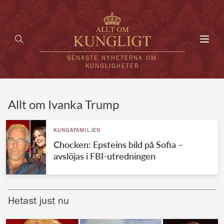
Toggl
navig
SENASTE NYHETERNA OM
KUNGLIGHETER
HEM
Allt om Ivanka Trump
KUNGAFAMILJEN
KUNGAFAMILJEN
Chocken: Epsteins bild på Sofia –
UTLÄNDSKT
avslöjas i FBI-utredningen
KÄNDISAR
VÄRLDENS KUNGAHUS
Hetast just nu
Svenska kungahuset
REDAKTION
Brittiska kungahuset