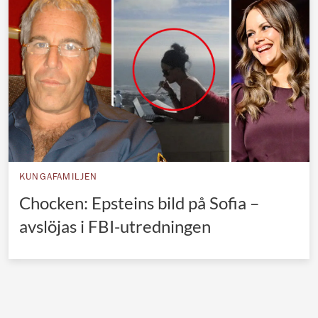
Norska kungahuset
Danska kungahuset
Spanska kungahuset
Nederländska kungahuset
Belgiska kungahuset
Jordanska kungahuset
Luxemburgska storhertighuset
KUNGAFAMILJEN
Japanska kejsarhuset
Chocken: Epsteins bild på Sofia –
avslöjas i FBI-utredningen
Thailändska kungahuset
Marockanska kungahuset
Monacos furstehus