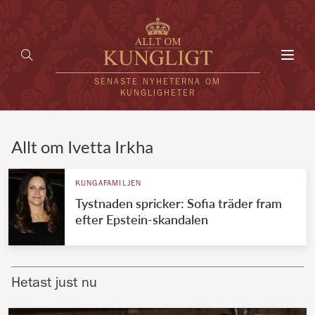
Toggl
navig
SENASTE NYHETERNA OM
KUNGLIGHETER
HEM
Allt om Ivetta Irkha
KUNGAFAMILJEN
KUNGAFAMILJEN
Tystnaden spricker: Sofia träder fram
UTLÄNDSKT
efter Epstein-skandalen
KÄNDISAR
VÄRLDENS KUNGAHUS
Hetast just nu
Svenska kungahuset
REDAKTION
Brittiska kungahuset