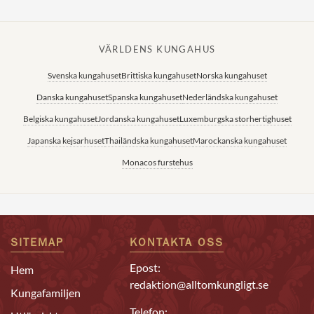
VÄRLDENS KUNGAHUS
Svenska kungahuset
Brittiska kungahuset
Norska kungahuset
Danska kungahuset
Spanska kungahuset
Nederländska kungahuset
Belgiska kungahuset
Jordanska kungahuset
Luxemburgska storhertighuset
Japanska kejsarhuset
Thailändska kungahuset
Marockanska kungahuset
Monacos furstehus
SITEMAP
KONTAKTA OSS
Epost:
Hem
redaktion@alltomkungligt.se
Kungafamiljen
Telefon: