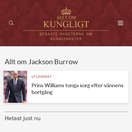
Toggl
navig
SENASTE NYHETERNA OM
KUNGLIGHETER
HEM
Allt om Jackson Burrow
KUNGAFAMILJEN
UTLÄNDSKT
Prins Williams tunga sorg efter vännens
UTLÄNDSKT
bortgång
KÄNDISAR
VÄRLDENS KUNGAHUS
Hetast just nu
Svenska kungahuset
REDAKTION
Brittiska kungahuset