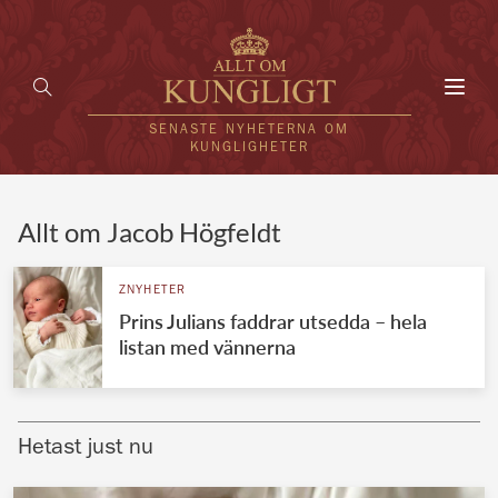
Toggl
navig
SENASTE NYHETERNA OM
KUNGLIGHETER
HEM
Allt om Jacob Högfeldt
KUNGAFAMILJEN
ZNYHETER
Prins Julians faddrar utsedda – hela
UTLÄNDSKT
listan med vännerna
KÄNDISAR
VÄRLDENS KUNGAHUS
Hetast just nu
Svenska kungahuset
REDAKTION
Brittiska kungahuset