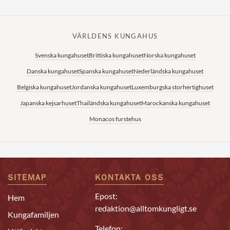
VÄRLDENS KUNGAHUS
Svenska kungahuset
Brittiska kungahuset
Norska kungahuset
Danska kungahuset
Spanska kungahuset
Nederländska kungahuset
Belgiska kungahuset
Jordanska kungahuset
Luxemburgska storhertighuset
Japanska kejsarhuset
Thailändska kungahuset
Marockanska kungahuset
Monacos furstehus
SITEMAP
KONTAKTA OSS
Epost:
Hem
redaktion@alltomkungligt.se
Kungafamiljen
Telefon: