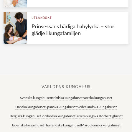
Norska kungahuset
UTLÄNDSKT
Danska kungahuset
Prinsessans härliga babylycka – stor
Spanska kungahuset
glädje i kungafamiljen
Nederländska kungahuset
Belgiska kungahuset
Jordanska kungahuset
Luxemburgska storhertighuset
Japanska kejsarhuset
VÄRLDENS KUNGAHUS
Thailändska kungahuset
Svenska kungahuset
Brittiska kungahuset
Norska kungahuset
Marockanska kungahuset
Danska kungahuset
Spanska kungahuset
Nederländska kungahuset
Monacos furstehus
Belgiska kungahuset
Jordanska kungahuset
Luxemburgska storhertighuset
Japanska kejsarhuset
Thailändska kungahuset
Marockanska kungahuset