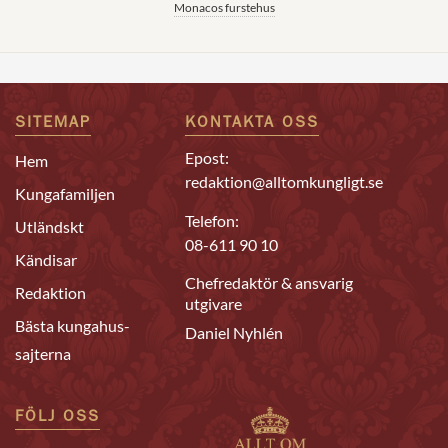
Monacos furstehus
SITEMAP
KONTAKTA OSS
Epost:
Hem
redaktion@alltomkungligt.se
Kungafamiljen
Telefon:
Utländskt
08-611 90 10
Kändisar
Chefredaktör & ansvarig
Redaktion
utgivare
Bästa kungahus-
Daniel Nyhlén
sajterna
FÖLJ OSS