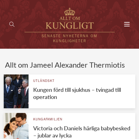
Toggl
navig
SENASTE NYHETERNA OM
KUNGLIGHETER
HEM
Allt om Jameel Alexander Thermiotis
KUNGAFAMILJEN
UTLÄNDSKT
Kungen förd till sjukhus – tvingad till
UTLÄNDSKT
operation
KÄNDISAR
VÄRLDENS KUNGAHUS
KUNGAFAMILJEN
Victoria och Daniels härliga babybesked
Svenska kungahuset
REDAKTION
– jublar av lycka
Brittiska kungahuset