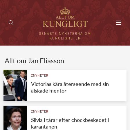
Toggl
navig
SENASTE NYHETERNA OM
KUNGLIGHETER
HEM
Allt om Jan Eliasson
KUNGAFAMILJEN
ZNYHETER
Victorias kära återseende med sin
UTLÄNDSKT
älskade mentor
KÄNDISAR
VÄRLDENS KUNGAHUS
ZNYHETER
Silvia i tårar efter chockbeskedet i
Svenska kungahuset
REDAKTION
karantänen
Brittiska kungahuset