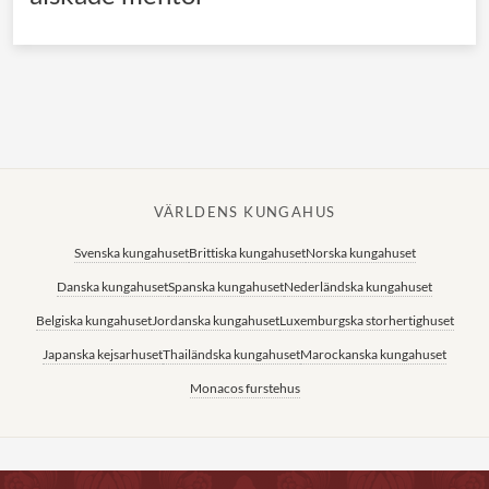
VÄRLDENS KUNGAHUS
Svenska kungahuset
Brittiska kungahuset
Norska kungahuset
Danska kungahuset
Spanska kungahuset
Nederländska kungahuset
Belgiska kungahuset
Jordanska kungahuset
Luxemburgska storhertighuset
Japanska kejsarhuset
Thailändska kungahuset
Marockanska kungahuset
Monacos furstehus