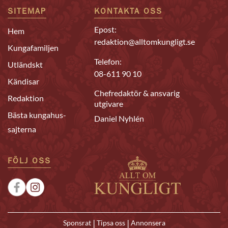
SITEMAP
KONTAKTA OSS
Epost:
Hem
redaktion@alltomkungligt.se
Kungafamiljen
Telefon:
Utländskt
08-611 90 10
Kändisar
Chefredaktör & ansvarig
Redaktion
utgivare
Bästa kungahus-
Daniel Nyhlén
sajterna
FÖLJ OSS
|
|
Sponsrat
Tipsa oss
Annonsera