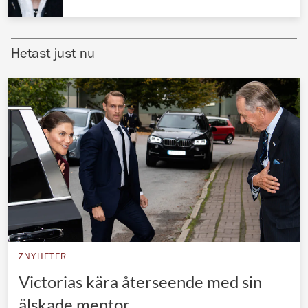
Norska kungahuset
Danska kungahuset
Hetast just nu
Spanska kungahuset
Nederländska kungahuset
Belgiska kungahuset
Jordanska kungahuset
Luxemburgska storhertighuset
Japanska kejsarhuset
Thailändska kungahuset
Marockanska kungahuset
ZNYHETER
Monacos furstehus
Victorias kära återseende med sin
älskade mentor