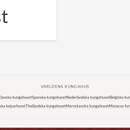
t
VÄRLDENS KUNGAHUS
Danska kungahuset
Spanska kungahuset
Nederländska kungahuset
Belgiska ku
ska kejsarhuset
Thailändska kungahuset
Marockanska kungahuset
Monacos fur