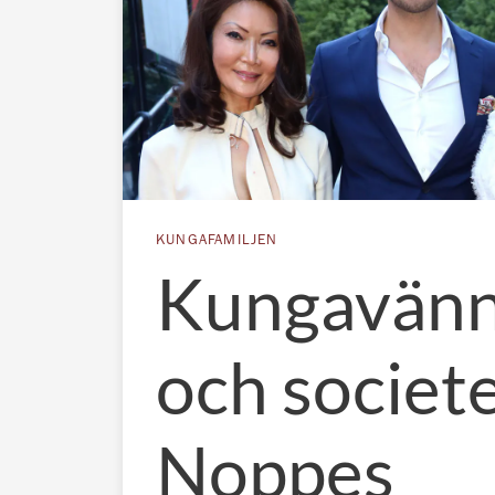
KUNGAFAMILJEN
Kungavän
och societ
Noppes