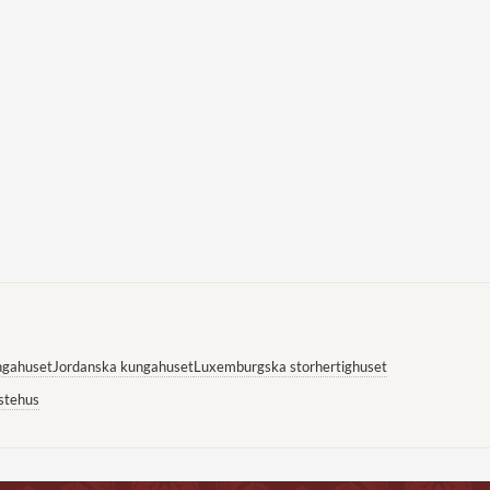
ngahuset
Jordanska kungahuset
Luxemburgska storhertighuset
stehus