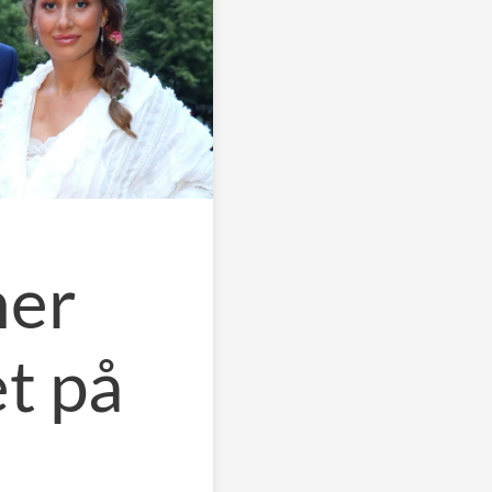
ner
et på