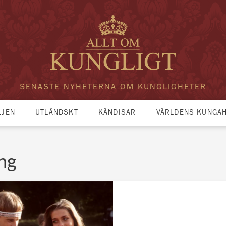
SENASTE NYHETERNA OM KUNGLIGHETER
LJEN
UTLÄNDSKT
KÄNDISAR
VÄRLDENS KUNGA
ing