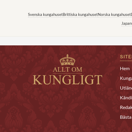
Svenska kungahuset
Brittiska kungahuset
Norska kungahuset
Japan
SIT
Hem
Kunga
Utlän
Kändi
Redak
Bästa