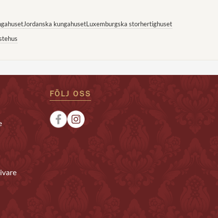
ngahuset
Jordanska kungahuset
Luxemburgska storhertighuset
stehus
FÖLJ OSS
e
ivare