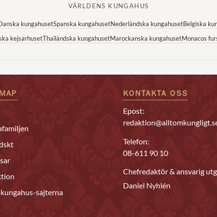
VÄRLDENS KUNGAHUS
Danska kungahuset
Spanska kungahuset
Nederländska kungahuset
Belgiska ku
ska kejsarhuset
Thailändska kungahuset
Marockanska kungahuset
Monacos fur
EMAP
KONTAKTA OSS
Epost:
redaktion@alltomkungligt.s
familjen
Telefon:
dskt
08-611 90 10
sar
Chefredaktör & ansvarig utg
tion
Daniel Nyhlén
 kungahus-sajterna