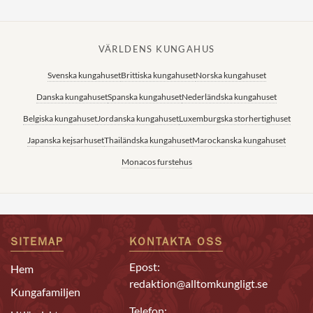
VÄRLDENS KUNGAHUS
Svenska kungahuset
Brittiska kungahuset
Norska kungahuset
Danska kungahuset
Spanska kungahuset
Nederländska kungahuset
Belgiska kungahuset
Jordanska kungahuset
Luxemburgska storhertighuset
Japanska kejsarhuset
Thailändska kungahuset
Marockanska kungahuset
Monacos furstehus
SITEMAP
KONTAKTA OSS
Epost:
Hem
redaktion@alltomkungligt.se
Kungafamiljen
Telefon: