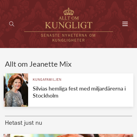
Toggl
navig
SENASTE NYHETERNA OM
KUNGLIGHETER
HEM
Allt om Jeanette Mix
KUNGAFAMILJEN
KUNGAFAMILJEN
Silvias hemliga fest med miljardärerna i
UTLÄNDSKT
Stockholm
KÄNDISAR
VÄRLDENS KUNGAHUS
Hetast just nu
Svenska kungahuset
REDAKTION
Brittiska kungahuset