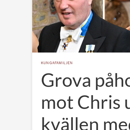
KUNGAFAMILJEN
Grova påh
mot Chris 
kvällen me