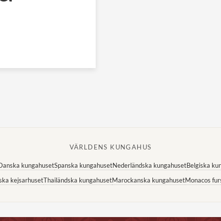
VÄRLDENS KUNGAHUS
Danska kungahuset
Spanska kungahuset
Nederländska kungahuset
Belgiska ku
ska kejsarhuset
Thailändska kungahuset
Marockanska kungahuset
Monacos fur