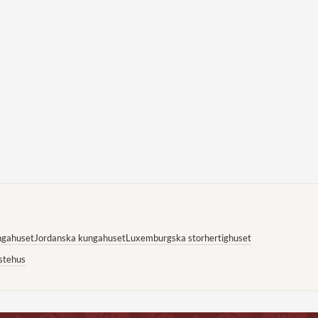
ngahuset
Jordanska kungahuset
Luxemburgska storhertighuset
stehus