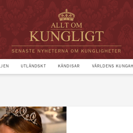
SENASTE NYHETERNA OM KUNGLIGHETER
LJEN
UTLÄNDSKT
KÄNDISAR
VÄRLDENS KUNGA