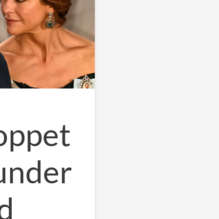
oppet
under
d