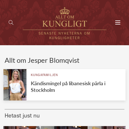
Toggl
navig
SENASTE NYHETERNA OM
KUNGLIGHETER
HEM
Allt om Jesper Blomqvist
KUNGAFAMILJEN
KUNGAFAMILJEN
Kändismingel på libanesisk pärla i
UTLÄNDSKT
Stockholm
KÄNDISAR
VÄRLDENS KUNGAHUS
Hetast just nu
Svenska kungahuset
REDAKTION
Brittiska kungahuset