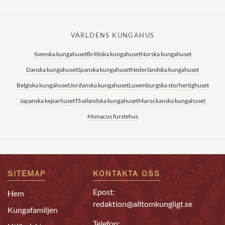
VÄRLDENS KUNGAHUS
Svenska kungahuset
Brittiska kungahuset
Norska kungahuset
Danska kungahuset
Spanska kungahuset
Nederländska kungahuset
Belgiska kungahuset
Jordanska kungahuset
Luxemburgska storhertighuset
Japanska kejsarhuset
Thailändska kungahuset
Marockanska kungahuset
Monacos furstehus
SITEMAP
KONTAKTA OSS
Epost:
Hem
redaktion@alltomkungligt.se
Kungafamiljen
Telefon: