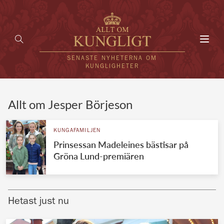
Toggl
navig
SENASTE NYHETERNA OM
KUNGLIGHETER
HEM
Allt om Jesper Börjeson
KUNGAFAMILJEN
KUNGAFAMILJEN
Prinsessan Madeleines bästisar på
UTLÄNDSKT
Gröna Lund-premiären
KÄNDISAR
VÄRLDENS KUNGAHUS
Hetast just nu
Svenska kungahuset
REDAKTION
Brittiska kungahuset