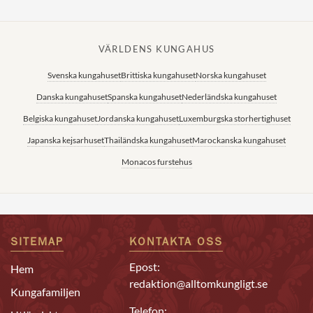
VÄRLDENS KUNGAHUS
Svenska kungahuset
Brittiska kungahuset
Norska kungahuset
Danska kungahuset
Spanska kungahuset
Nederländska kungahuset
Belgiska kungahuset
Jordanska kungahuset
Luxemburgska storhertighuset
Japanska kejsarhuset
Thailändska kungahuset
Marockanska kungahuset
Monacos furstehus
SITEMAP
KONTAKTA OSS
Epost:
Hem
redaktion@alltomkungligt.se
Kungafamiljen
Telefon: