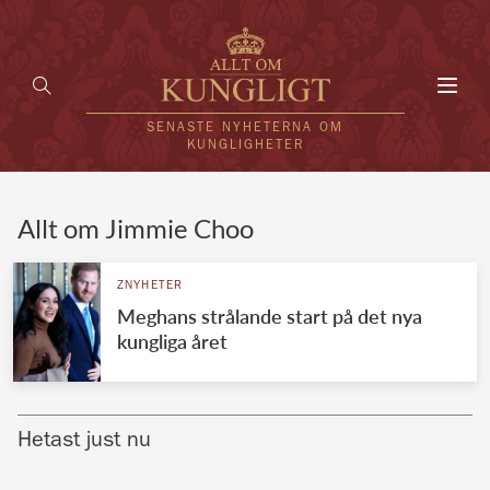
Toggl
navig
SENASTE NYHETERNA OM
KUNGLIGHETER
HEM
Allt om Jimmie Choo
KUNGAFAMILJEN
ZNYHETER
Meghans strålande start på det nya
UTLÄNDSKT
kungliga året
KÄNDISAR
VÄRLDENS KUNGAHUS
Hetast just nu
Svenska kungahuset
REDAKTION
Brittiska kungahuset