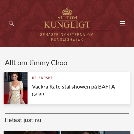
Toggl
navig
SENASTE NYHETERNA OM
KUNGLIGHETER
HEM
Allt om Jimmy Choo
KUNGAFAMILJEN
UTLÄNDSKT
Vackra Kate stal showen på BAFTA-
UTLÄNDSKT
galan
KÄNDISAR
VÄRLDENS KUNGAHUS
Hetast just nu
Svenska kungahuset
REDAKTION
Brittiska kungahuset