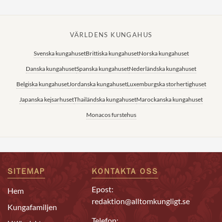
VÄRLDENS KUNGAHUS
Svenska kungahuset
Brittiska kungahuset
Norska kungahuset
Danska kungahuset
Spanska kungahuset
Nederländska kungahuset
Belgiska kungahuset
Jordanska kungahuset
Luxemburgska storhertighuset
Japanska kejsarhuset
Thailändska kungahuset
Marockanska kungahuset
Monacos furstehus
SITEMAP
KONTAKTA OSS
Epost:
Hem
redaktion@alltomkungligt.se
Kungafamiljen
Telefon: