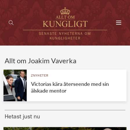
Toggl
navig
SENASTE NYHETERNA OM
KUNGLIGHETER
HEM
Allt om Joakim Vaverka
KUNGAFAMILJEN
ZNYHETER
Victorias kära återseende med sin
UTLÄNDSKT
älskade mentor
KÄNDISAR
VÄRLDENS KUNGAHUS
Hetast just nu
Svenska kungahuset
REDAKTION
Brittiska kungahuset