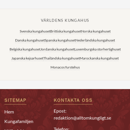
VÄRLDENS KUNGAHUS
Svenska kungahuset
Brittiska kungahuset
Norska kungahuset
Danska kungahuset
Spanska kungahuset
Nederländska kungahuset
Belgiska kungahuset
Jordanska kungahuset
Luxemburgska storhertighuset
Japanska kejsarhuset
Thailändska kungahuset
Marockanska kungahuset
Monacos furstehus
SITEMAP
KONTAKTA OSS
Epost:
Hem
redaktion@alltomkungligt.se
Kungafamiljen
Telefon: