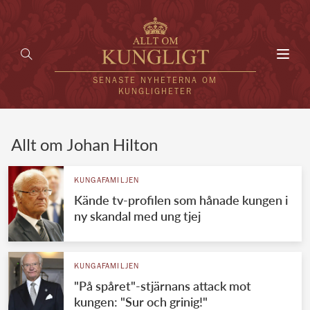
Toggl
navig
SENASTE NYHETERNA OM
KUNGLIGHETER
HEM
Allt om Johan Hilton
KUNGAFAMILJEN
KUNGAFAMILJEN
Kände tv-profilen som hånade kungen i
UTLÄNDSKT
ny skandal med ung tjej
KÄNDISAR
VÄRLDENS KUNGAHUS
KUNGAFAMILJEN
"På spåret"-stjärnans attack mot
Svenska kungahuset
REDAKTION
kungen: "Sur och grinig!"
Brittiska kungahuset