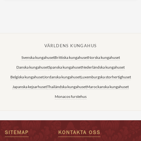
VÄRLDENS KUNGAHUS
Svenska kungahuset
Brittiska kungahuset
Norska kungahuset
Danska kungahuset
Spanska kungahuset
Nederländska kungahuset
Belgiska kungahuset
Jordanska kungahuset
Luxemburgska storhertighuset
Japanska kejsarhuset
Thailändska kungahuset
Marockanska kungahuset
Monacos furstehus
SITEMAP
KONTAKTA OSS