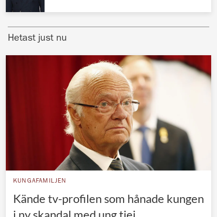
Norska kungahuset
Danska kungahuset
Hetast just nu
Spanska kungahuset
Nederländska kungahuset
Belgiska kungahuset
Jordanska kungahuset
Luxemburgska storhertighuset
Japanska kejsarhuset
Thailändska kungahuset
Marockanska kungahuset
KUNGAFAMILJEN
Monacos furstehus
Kände tv-profilen som hånade kungen
i ny skandal med ung tjej