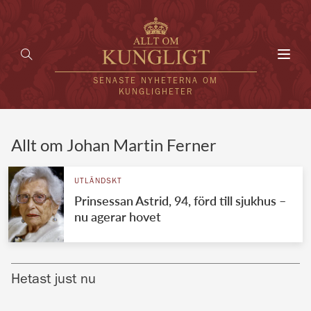
Toggl
navig
SENASTE NYHETERNA OM
KUNGLIGHETER
HEM
Allt om Johan Martin Ferner
KUNGAFAMILJEN
UTLÄNDSKT
Prinsessan Astrid, 94, förd till sjukhus –
UTLÄNDSKT
nu agerar hovet
KÄNDISAR
VÄRLDENS KUNGAHUS
Hetast just nu
Svenska kungahuset
REDAKTION
Brittiska kungahuset