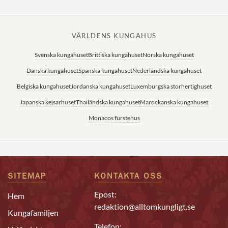
VÄRLDENS KUNGAHUS
Svenska kungahuset
Brittiska kungahuset
Norska kungahuset
Danska kungahuset
Spanska kungahuset
Nederländska kungahuset
Belgiska kungahuset
Jordanska kungahuset
Luxemburgska storhertighuset
Japanska kejsarhuset
Thailändska kungahuset
Marockanska kungahuset
Monacos furstehus
SITEMAP
KONTAKTA OSS
Epost:
Hem
redaktion@alltomkungligt.se
Kungafamiljen
Telefon: