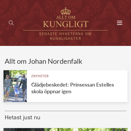
Toggl
navig
SENASTE NYHETERNA OM
KUNGLIGHETER
HEM
Allt om Johan Nordenfalk
KUNGAFAMILJEN
ZNYHETER
Glädjebeskedet: Prinsessan Estelles
UTLÄNDSKT
skola öppnar igen
KÄNDISAR
VÄRLDENS KUNGAHUS
Hetast just nu
Svenska kungahuset
REDAKTION
Brittiska kungahuset