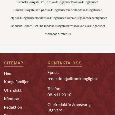
Svenska kungahuset
Brittiska kungahuset
Norska kungahuset
Danska kungahuset
Spanska kungahuset
Nederländska kungahuset
Belgiska kungahuset
Jordanska kungahuset
Luxemburgska storhertighuset
Japanska kejsarhuset
Thailändska kungahuset
Marockanska kungahuset
Monacos furstehus
SITEMAP
KONTAKTA OSS
Epost:
Hem
redaktion@alltomkungligt.se
Kungafamiljen
Telefon:
Utländskt
08-611 90 10
Kändisar
Chefredaktör & ansvarig
Redaktion
utgivare