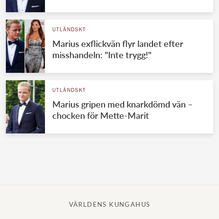
Norska kungahuset
UTLÄNDSKT
Danska kungahuset
Marius exflickvän flyr landet efter
Spanska kungahuset
misshandeln: "Inte trygg!"
Nederländska kungahuset
Belgiska kungahuset
UTLÄNDSKT
Jordanska kungahuset
Marius gripen med knarkdömd vän –
chocken för Mette-Marit
Luxemburgska storhertighuset
Japanska kejsarhuset
Thailändska kungahuset
Marockanska kungahuset
Monacos furstehus
VÄRLDENS KUNGAHUS