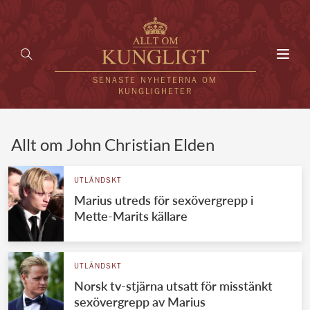
Toggl
navig
SENASTE NYHETERNA OM
KUNGLIGHETER
HEM
Allt om John Christian Elden
KUNGAFAMILJEN
UTLÄNDSKT
Marius utreds för sexövergrepp i
UTLÄNDSKT
Mette-Marits källare
KÄNDISAR
VÄRLDENS KUNGAHUS
UTLÄNDSKT
Norsk tv-stjärna utsatt för misstänkt
Svenska kungahuset
REDAKTION
sexövergrepp av Marius
Brittiska kungahuset