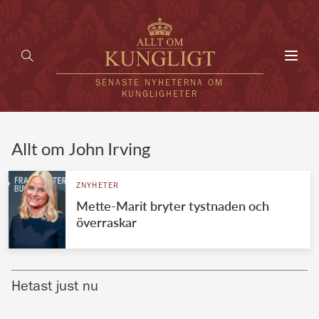
Toggl
navig
SENASTE NYHETERNA OM
KUNGLIGHETER
HEM
Allt om John Irving
KUNGAFAMILJEN
ZNYHETER
Mette-Marit bryter tystnaden och
UTLÄNDSKT
överraskar
KÄNDISAR
VÄRLDENS KUNGAHUS
Hetast just nu
Svenska kungahuset
REDAKTION
Brittiska kungahuset