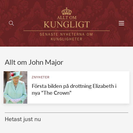
Toggl
navig
SENASTE NYHETERNA OM
KUNGLIGHETER
HEM
Allt om John Major
KUNGAFAMILJEN
ZNYHETER
Första bilden på drottning Elizabeth i
UTLÄNDSKT
nya "The Crown"
KÄNDISAR
VÄRLDENS KUNGAHUS
Hetast just nu
Svenska kungahuset
REDAKTION
Brittiska kungahuset