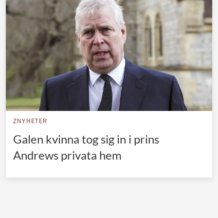
Norska kungahuset
Danska kungahuset
Spanska kungahuset
Nederländska kungahuset
Belgiska kungahuset
Jordanska kungahuset
Luxemburgska storhertighuset
ZNYHETER
Japanska kejsarhuset
Galen kvinna tog sig in i prins
Andrews privata hem
Thailändska kungahuset
Marockanska kungahuset
Monacos furstehus