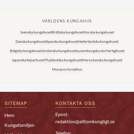
VÄRLDENS KUNGAHUS
Svenska kungahuset
Brittiska kungahuset
Norska kungahuset
Danska kungahuset
Spanska kungahuset
Nederländska kungahuset
Belgiska kungahuset
Jordanska kungahuset
Luxemburgska storhertighuset
Japanska kejsarhuset
Thailändska kungahuset
Marockanska kungahuset
Monacos furstehus
SITEMAP
KONTAKTA OSS
Epost:
Hem
redaktion@alltomkungligt.se
Kungafamiljen
Telefon: