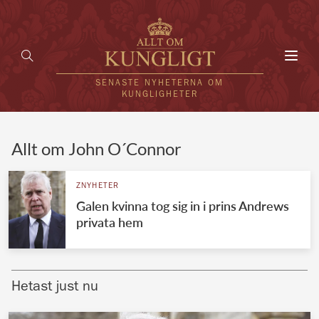
Toggl
navig
SENASTE NYHETERNA OM
KUNGLIGHETER
HEM
Allt om John O´Connor
KUNGAFAMILJEN
ZNYHETER
Galen kvinna tog sig in i prins Andrews
UTLÄNDSKT
privata hem
KÄNDISAR
VÄRLDENS KUNGAHUS
Hetast just nu
Svenska kungahuset
REDAKTION
Brittiska kungahuset